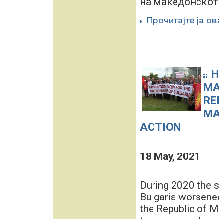
на македонското
Прочитајте ја ов
H
MA
RE
MA
ACTION
18 May, 2021
During 2020 the s
Bulgaria worsened
the Republic of M