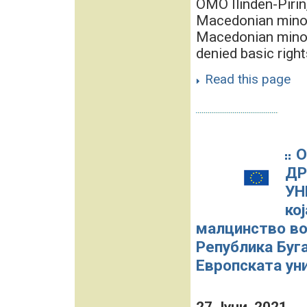
OMO Ilinden-Pirin
Macedonian minori
Macedonian minori
denied basic righ
Read this page
О
ДР
УН
ко
малцинство во
Република Буга
Европската уни