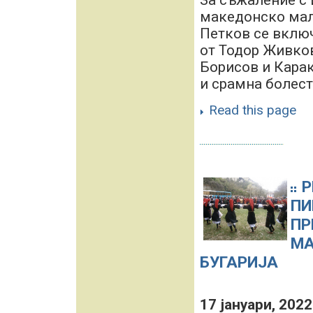
За съжаление с 
македонско мал
Петков се включ
от Тодор Живков
Борисов и Карак
и срамна болест.
Read this page
Р
ПИ
ПР
МА
БУГАРИЈА
17 јануари, 2022