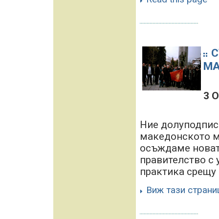
С
МА
3 
Ние долуподпис
македонското м
осъждаме новат
правителство с 
практика срещу 
Виж тази страни