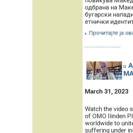
повикува Македо
одбрана на Мак
бугарски напади
етнички идентите
Прочитајте ја ов
A
MA
March 31, 2023
Watch the video s
of OMO Ilinden PI
worldwide to uni
suffering under i