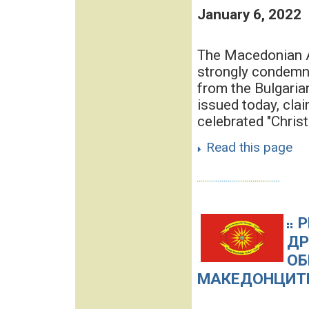
January 6, 2022
The Macedonian A
strongly condemns
from the Bulgaria
issued today, clai
celebrated "Christ
Read this page
Р
ДР
ОБ
МАКЕДОНЦИТЕ