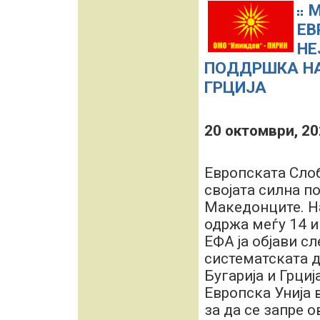
М
ЕВ
НЕ
ПОДДРШКА НА
ГРЦИЈА
20 октомври, 2
Европската Сло
својата силна п
Македонците. Н
одржа меѓу 14 и
ЕФА ја објави с
систематската 
Бугарија и Грциј
Европска Унија 
за да се запре о