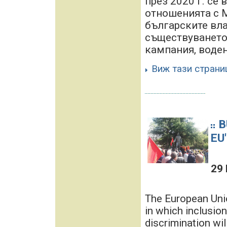
през 2020 г. се
отношенията с 
българските вла
съществуването
кампания, воден
Виж тази страни
B
EU
29 
The European Unio
in which inclusion,
discrimination wil