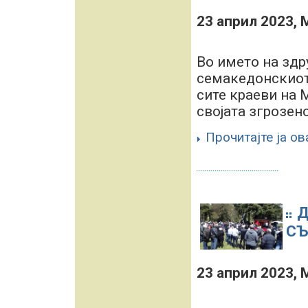
23 април 2023,
Во името на здр
семакедонскиот
сите краеви на 
својата згрозено
Прочитајте ја ов
Д
СЪ
23 април 2023,