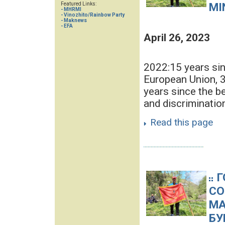
MI
Featured Links:
- MHRMI
- Vinozhito/Rainbow Party
- Maknews
- EFA
April 26, 2023
2022:15 years si
European Union, 3
years since the be
and discrimination
Read this page
Г
СО
МА
БУ