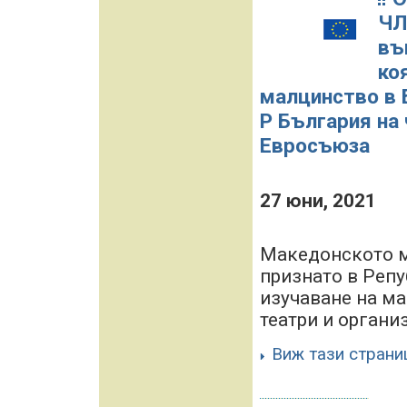
ЧЛ
въ
ко
малцинство в 
Р България на
Евросъюза
27 юни, 2021
Македонското м
признато в Реп
изучаване на ма
театри и организ
Виж тази страни