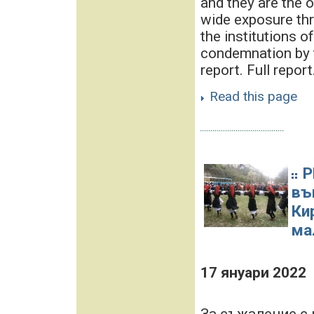
and they are the o
wide exposure thr
the institutions o
condemnation by t
report. Full report.
Read this page
Р
въ
Ки
ма
17 януари 2022