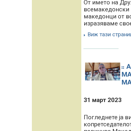
От името на Дру
всемакедонски 
македонци от в
изразяваме свое
Виж тази страни
А
МА
МА
31 март 2023
Погледнете ја ви
копретседателот