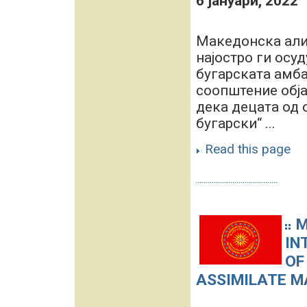
6 јануари, 2022
Македонска алиј
најостро ги осу
бугарската амба
соопштение обја
дека децата од 
бугарски“ ...
Read this page
M
IN
OF
ASSIMILATE M