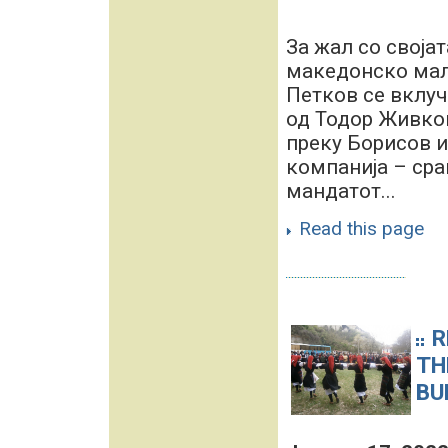
За жал со својат
македонско мал
Петков се вклуч
од Тодор Живков
преку Борисов и
компанија – сра
мандатот...
Read this page
R
TH
BU