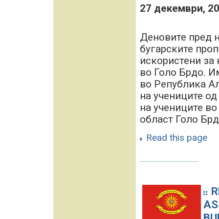
27 декември, 2
Деновите пред 
бугарските проп
искористени за 
во Голо Брдо. И
во Република А
на учениците од
на учениците во
област Голо Брдо.
Read this page
R
AS
BU