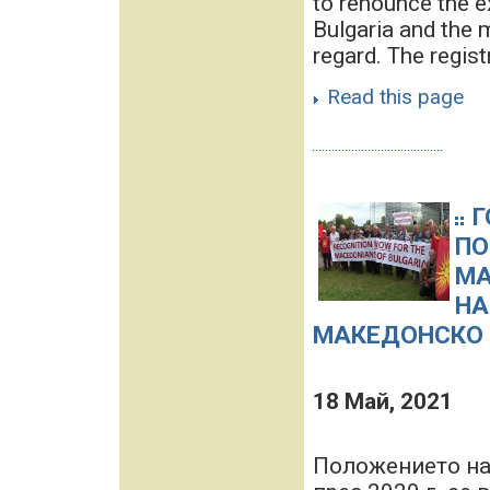
to renounce the e
Bulgaria and the 
regard. The registr
Read this page
Г
ПО
МА
НА
МАКЕДОНСКО 
18 Mай, 2021
Положението на