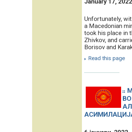
January 17, 202
Unfortunately, wi
a Macedonian mino
took his place in t
Zhivkov, and carr
Borisov and Karak
Read this page
М
ВО
АЛ
АСИМИЛАЦИЈА