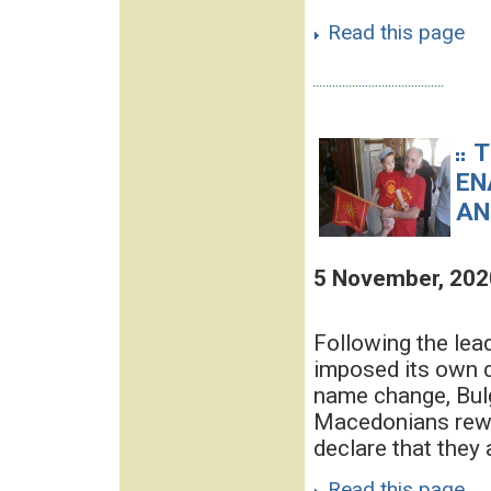
Read this page
T
EN
AN
5 November, 202
Following the lea
imposed its own 
name change, Bul
Macedonians rewrit
declare that they a
Read this page