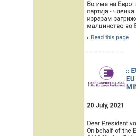
Во име на Европ
партија - членк
изразам загриж
малцинство во Бу
Read this page
E
EU
MI
20 July, 2021
Dear President v
On behalf of the 