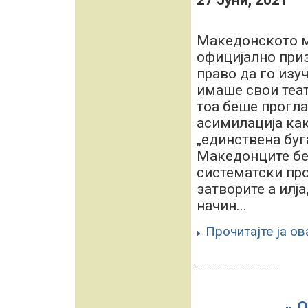
27 Јуни, 2021
Македонското м
официјално приз
право да го изу
имаше свои теат
тоа беше прогла
асимилација как
„единствена буг
Македонците бе
систематски про
затворите а илј
начин...
Прочитајте ја ов
О