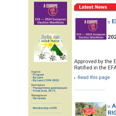
E
20
Approved by the
Ratified in the 
English
- Program
Read this page
- By-Laws
- By-Laws (1998-2005)
Български
- Учредителна декларация
- Устав (нов, 2017)
Македонски
- Програма
A
- Membership of EFA
RI