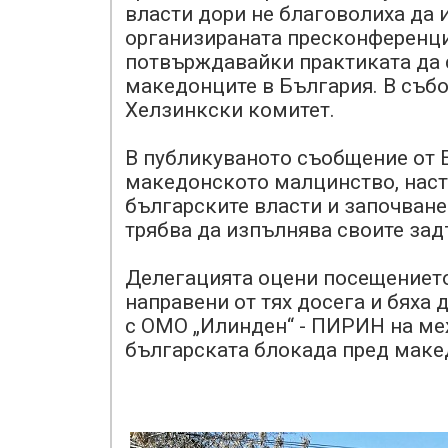
власти дори не благоволиха да 
организираната пресконференци
потвърждавайки практиката да 
македонците в България. В събо
Хелзинкски комитет.
В публикуваното съобщение от Е
македонското малцинство, наст
българските власти и започване
трябва да изпълнява своите за
Делегацията оцени посещението
направени от тях досега и бяха
с ОМО „Илинден“ - ПИРИН на ме
българската блокада пред маке