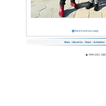
Back to previous page
Main
•
About Us
•
News
•
Activities
� 1999-2021 OMO "I